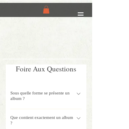
Foire Aux Questions
Sous quelle forme se présente un
album ?
Tout les albums vendu sur notre site
sont au format PDF et compréssé du
Que contient exactement un album
?
mieux possible afin d'assurer une