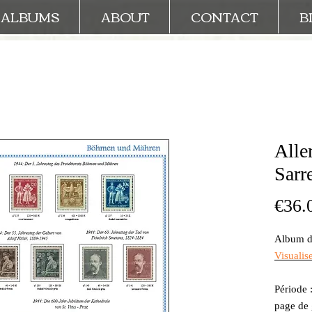
ALBUMS
ABOUT
CONTACT
B
Alle
Sarre
€36.
Album de
Visualis
Période 
page de