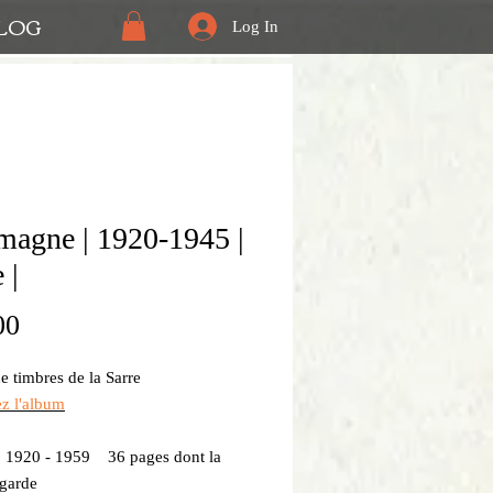
LOG
Log In
magne | 1920-1945 |
 |
Price
00
 timbres de la Sarre
ez l'album
: 1920 - 1959 36 pages dont la
 garde