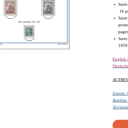
Sarr
16 pa
Sarre
prot
page
Sarre
195
English 
Deutsch
AUTRES
Empire 
Bohême 
Territoi