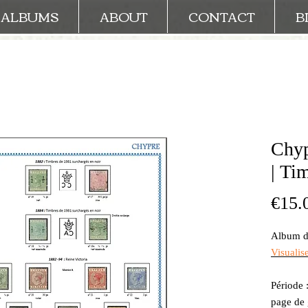
ALBUMS
ABOUT
CONTACT
B
Chyp
| Ti
€15.
Album de
Visualis
Période 
page de