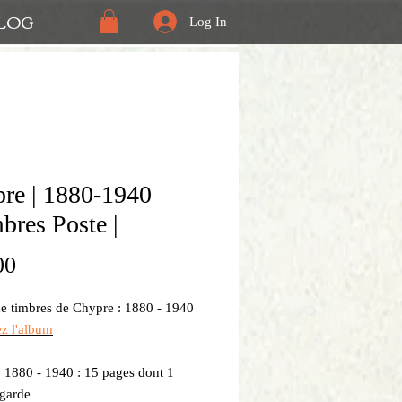
LOG
Log In
re | 1880-1940
mbres Poste |
Price
00
 timbres de Chypre : 1880 - 1940
ez l'album
: 1880 - 1940 : 15 pages dont 1
 garde