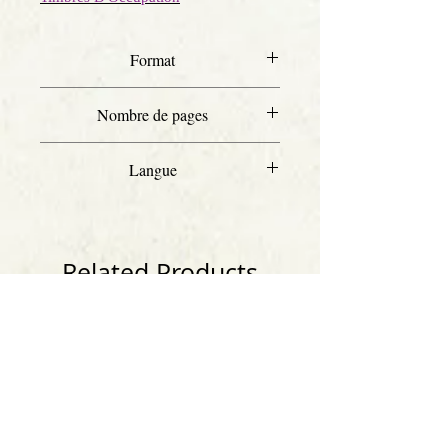
Format
A4
Nombre de pages
33
Langue
Français
Related Products
Anglais
Anglais