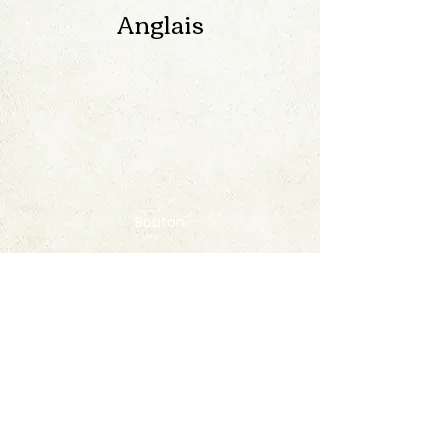
Anglais
Bouton
Contact
FAQ
© 2020 by StampAlbumDownload
Termes & Conditions