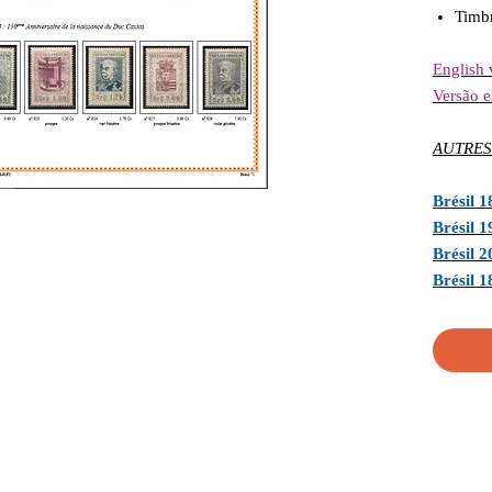
Tim
English 
Versão 
AUTRES
Brésil 
Brésil 
Brésil 2
Brésil 1