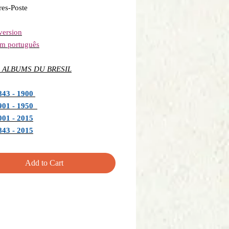
bres-Poste
version
em português
 ALBUMS DU BRESIL
1843 - 1900
1901 - 1950
001 - 2015
843 - 2015
Add to Cart