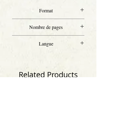
Format
Letter
Nombre de pages
107
Langue
Français
Numérotation
Scott
Related Products
Anglais
Anglais